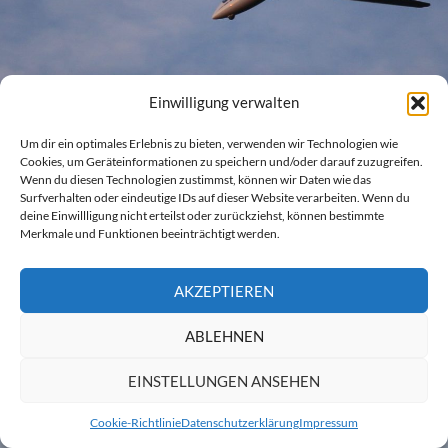
Einwilligung verwalten
Um dir ein optimales Erlebnis zu bieten, verwenden wir Technologien wie
Cookies, um Geräteinformationen zu speichern und/oder darauf zuzugreifen.
Wenn du diesen Technologien zustimmst, können wir Daten wie das
Home
Surfverhalten oder eindeutige IDs auf dieser Website verarbeiten. Wenn du
deine Einwillligung nicht erteilst oder zurückziehst, können bestimmte
Datenschutzerklärung
Merkmale und Funktionen beeinträchtigt werden.
Impressum
AKZEPTIEREN
They call you crazy until you're successful,
ABLEHNEN
then they call you genius.
EINSTELLUNGEN ANSEHEN
© 2026 Created by JW
Cookie-Richtlinie
Datenschutzerklärung
Impressum